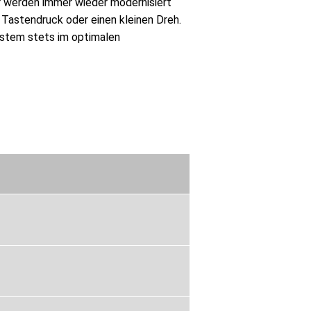
er werden immer wieder modernisiert
n Tastendruck oder einen kleinen Dreh.
System stets im optimalen