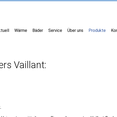
tuell
Wärme
Bäder
Service
Über uns
Produkte
Ko
rs Vaillant:
.