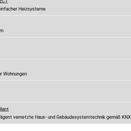
RECT
 einfacher Heizsysteme
rn
für Wohnungen
lant
ntelligent vernetzte Haus- und Gebäudesystemtechnik gemäß KN