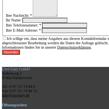
Ihre Nachricht: *
Ihr Name:
Ihre Telefonnummer: *
Ihre E-Mail Adresse: *
Ich willige ein, dass meine Angaben aus diesem Kontaktformular z
abgeschlossener Bearbeitung werden die Daten der Anfrage gelöscht. B
Informationen finden Sie in unserer
Datenschutzerklärung
.
Uwe Gary GmbH
Seilersweg 2
97464 Niederwerrn
Tel.: 0 97 21/ 74 84 0
Fax: 0 97 21/ 74 84 74
info@uwegary.de
Öffnungszeiten