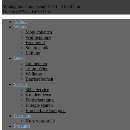
Montag bis Donnerstag 07:30 – 16:30 Uhr
Freitag 07:30 – 14:30 Uhr
Aktuell
Wärme
Möglichkeiten
Wärmepumpe
Brennwert
Solartechnik
Lüftung
Bäder
Gut beraten
Traumbäder
Wellness
Barrierefreiheit
Service
360° Service
Kundendienst
Förderberatung
Energie sparen
Erneuerbare Energien
Über uns
Kurz vorgestellt
Produkte