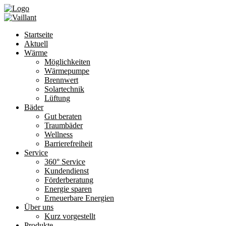
Startseite
Aktuell
Wärme
Möglichkeiten
Wärmepumpe
Brennwert
Solartechnik
Lüftung
Bäder
Gut beraten
Traumbäder
Wellness
Barrierefreiheit
Service
360° Service
Kundendienst
Förderberatung
Energie sparen
Erneuerbare Energien
Über uns
Kurz vorgestellt
Produkte