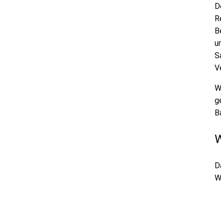
D
R
B
u
S
V
W
g
B
W
D
W