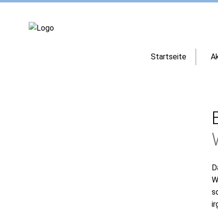
Startseite
Ak
D
W
s
i